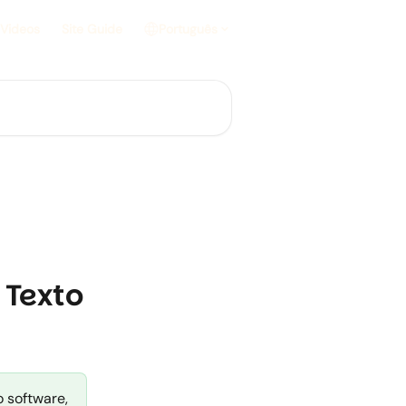
 Videos
Site Guide
Português
 Texto
 software,