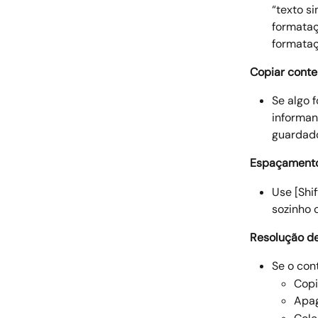
“texto s
formataç
formataç
Copiar conte
Se algo 
informan
guardado
Espaçamento
Use [Shif
sozinho 
Resolução d
Se o con
Copi
Apag