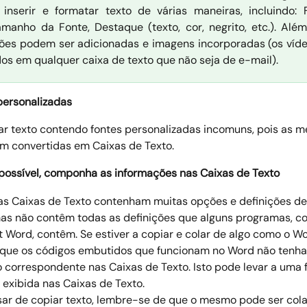
inserir e formatar texto de várias maneiras, incluindo: 
amanho da Fonte, Destaque (texto, cor, negrito, etc.). Além
ções podem ser adicionadas e imagens incorporadas (os ví
dos em qualquer caixa de texto que não seja de e-mail).
 personalizadas
lar texto contendo fontes personalizadas incomuns, pois as 
m convertidas em Caixas de Texto. 
ossível, componha as informações nas Caixas de Texto
s Caixas de Texto contenham muitas opções e definições de
s não contêm todas as definições que alguns programas, c
t Word, contêm. Se estiver a copiar e colar de algo como o Wo
 que os códigos embutidos que funcionam no Word não tenh
o correspondente nas Caixas de Texto. Isto pode levar a uma
 exibida nas Caixas de Texto. 
sar de copiar texto, lembre-se de que o mesmo pode ser col