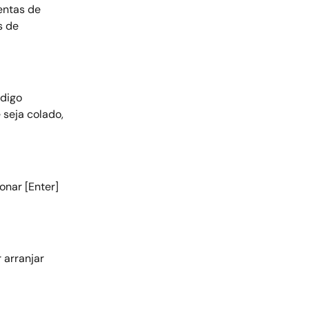
entas de 
s de 
digo 
 seja colado, 
onar [Enter] 
 arranjar 