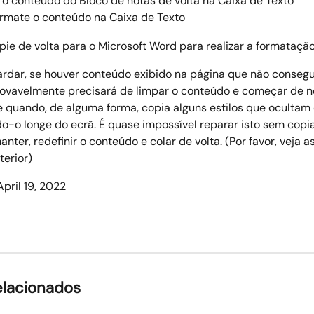
 o conteúdo do Bloco de notas de volta na Caixa de Texto  
rmate o conteúdo na Caixa de Texto 
pie de volta para o Microsoft Word para realizar a formatação
rdar, se houver conteúdo exibido na página que não consegu
rovavelmente precisará de limpar o conteúdo e começar de no
 quando, de alguma forma, copia alguns estilos que ocultam 
o-o longe do ecrã. É quase impossível reparar isto sem copia
nter, redefinir o conteúdo e colar de volta. (Por favor, veja a
erior) 
pril 19, 2022
elacionados