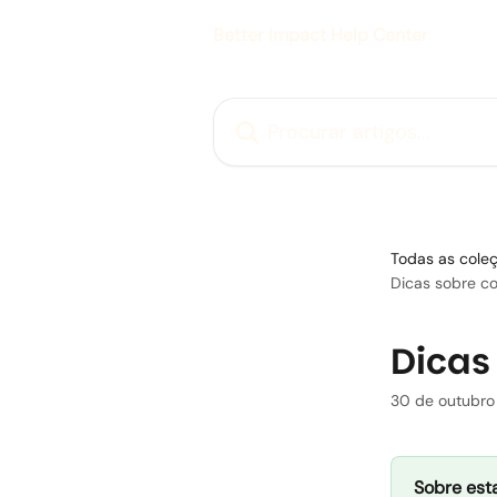
Ir para conteúdo principal
Better Impact Help Center
Procurar artigos...
Todas as cole
Dicas sobre c
Dicas
30 de outubro
Sobre esta