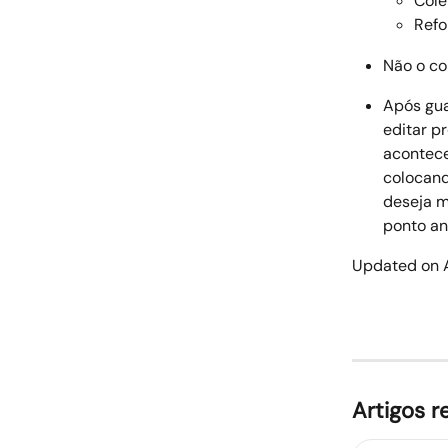
Cole
Refo
Não o co
Após gua
editar p
acontece
colocand
deseja ma
ponto ant
Updated on A
Artigos r