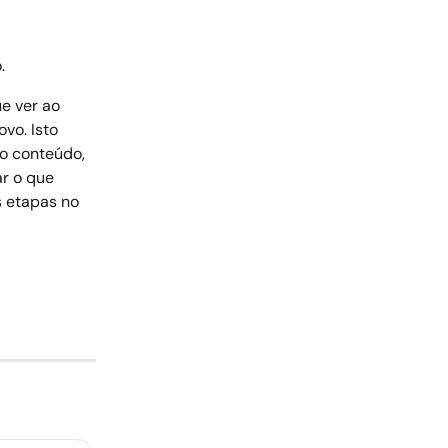
. 
e ver ao 
vo. Isto 
o conteúdo, 
r o que 
s etapas no 