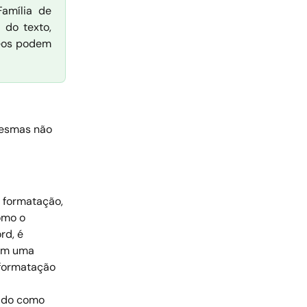
Família de
 do texto,
deos podem
mesmas não 
 formatação, 
omo o 
rd, é 
am uma 
 formatação 
ado como 