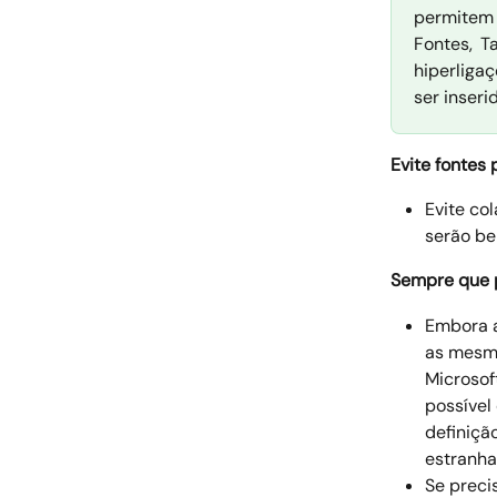
permitem 
Fontes, T
hiperliga
ser inseri
Evite fontes
Evite co
serão be
Sempre que p
Embora a
as mesma
Microsof
possível
definiçã
estranha
Se preci