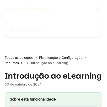
Ir para conteúdo principal
Better Impact Help Center
Procurar artigos...
Todas as coleções
Planificação e Configuração
Recursos
Introdução ao eLearning
Introdução ao eLearning
30 de outubro de 2024
Sobre esta funcionalidade
:  