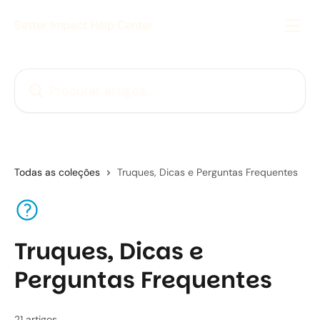
Ir para conteúdo principal
Better Impact Help Center
Procurar artigos...
Todas as coleções
Truques, Dicas e Perguntas Frequentes
Truques, Dicas e
Perguntas Frequentes
21 artigos