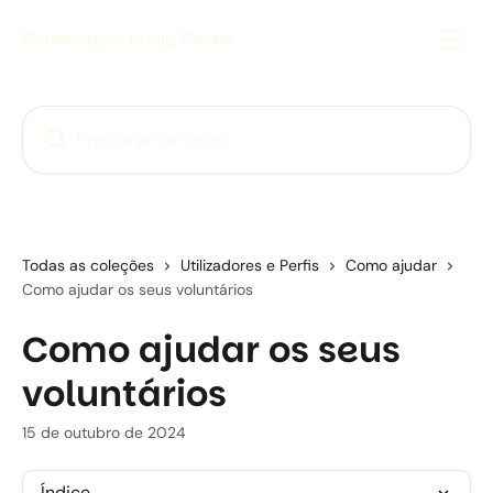
Ir para conteúdo principal
Better Impact Help Center
Procurar artigos...
Todas as coleções
Utilizadores e Perfis
Como ajudar
Como ajudar os seus voluntários
Como ajudar os seus
voluntários
15 de outubro de 2024
Índice